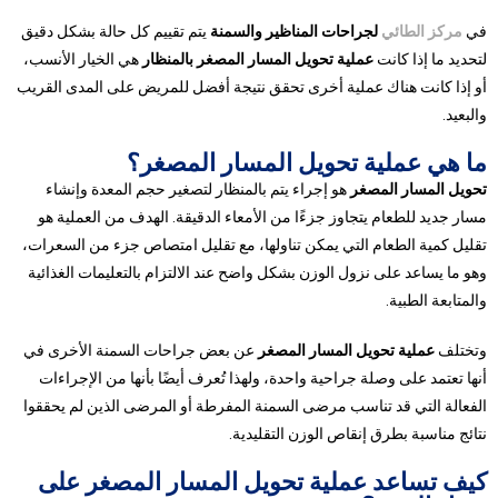
في
مركز الطائي
لجراحات المناظير والسمنة
يتم تقييم كل حالة بشكل دقيق
لتحديد ما إذا كانت
عملية تحويل المسار المصغر بالمنظار
هي الخيار الأنسب،
أو إذا كانت هناك عملية أخرى تحقق نتيجة أفضل للمريض على المدى القريب
والبعيد.
ما هي عملية تحويل المسار المصغر؟
تحويل المسار المصغر
هو إجراء يتم بالمنظار لتصغير حجم المعدة وإنشاء
مسار جديد للطعام يتجاوز جزءًا من الأمعاء الدقيقة. الهدف من العملية هو
تقليل كمية الطعام التي يمكن تناولها، مع تقليل امتصاص جزء من السعرات،
وهو ما يساعد على نزول الوزن بشكل واضح عند الالتزام بالتعليمات الغذائية
والمتابعة الطبية.
وتختلف
عملية تحويل المسار المصغر
عن بعض جراحات السمنة الأخرى في
أنها تعتمد على وصلة جراحية واحدة، ولهذا تُعرف أيضًا بأنها من الإجراءات
الفعالة التي قد تناسب مرضى السمنة المفرطة أو المرضى الذين لم يحققوا
نتائج مناسبة بطرق إنقاص الوزن التقليدية.
كيف تساعد عملية تحويل المسار المصغر على