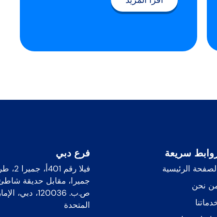
اقرأ المزيد
وابط سريعة
فرع دبي
لصفحة الرئيسية
فيلا رقم 1
جميرا، مقابل حديقة شاطئ 
ن نحن
ص.ب. 120036، دبي،
دماتنا
المتحدة