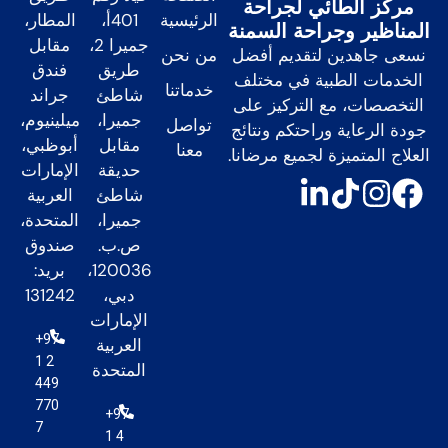
مركز الطائي لجراحة
الرئيسية
401أ،
المطار،
المناظير وجراحة السمنة
جميرا 2،
مقابل
من نحن
نسعى جاهدين لتقديم أفضل
طريق
فندق
الخدمات الطبية في مختلف
خدماتنا
شاطئ
جراند
التخصصات، مع التركيز على
جميرا،
ميلينيوم،
تواصل
جودة الرعاية وراحتكم ونتائج
مقابل
أبوظبي،
معنا
العلاج المتميزة لجميع مرضانا.
حديقة
الإمارات
شاطئ
العربية
جميرا،
المتحدة،
ص.ب.
صندوق
120036،
بريد:
دبي،
131242
الإمارات
+97
العربية
1 2
المتحدة
449
770
+97
7
1 4