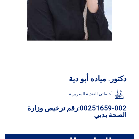
دكتور. مياده أبو دية
أخصائي التغذية السريرية
00251659-002:رقم ترخيص وزارة
الصحة بدبي