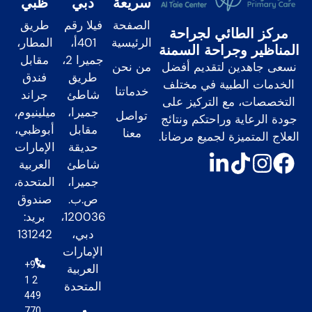
سريعة
دبي
ظبي
الصفحة
فيلا رقم
طريق
مركز الطائي لجراحة
الرئيسية
401أ،
المطار،
المناظير وجراحة السمنة
جميرا 2،
مقابل
من نحن
نسعى جاهدين لتقديم أفضل
طريق
فندق
الخدمات الطبية في مختلف
خدماتنا
شاطئ
جراند
التخصصات، مع التركيز على
جميرا،
ميلينيوم،
تواصل
جودة الرعاية وراحتكم ونتائج
مقابل
أبوظبي،
معنا
العلاج المتميزة لجميع مرضانا.
حديقة
الإمارات
شاطئ
العربية
جميرا،
المتحدة،
ص.ب.
صندوق
120036،
بريد:
دبي،
131242
الإمارات
+97
العربية
1 2
المتحدة
449
770