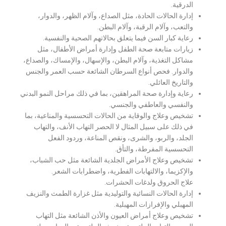
الدرقية.
إدارة الحالات الحادة، مثل الصداع، وآلام الظهر، والدوار،
والتعب، وآلام الرقبة، وآلام البطن.
رعاية كبار السن فيما يتعلق بحالاتهم الصحية والنفسية.
زيارات متابعة صحة الطفل وإدارة أمراض الأطفال، مثل
مشاكل التغذية، وآلام البطن، والإسهال، والإمساك، والصداع،
والدوار. فحص أنواع السرطان الشائعة حسب العمر والجنس
والتاريخ العائلي.
رعاية وإدارة صحة المراهقين، بما في ذلك مراحل النمو البدني
والنفسي والعاطفي والجنسي.
تشخيص وعلاج والوقاية من الحالات التحسسية والمناعية، بما
في ذلك على سبيل المثال لا الحصر التهاب الأنف، والتهاب
الجلد، والربو، والشرى، ونقص المناعة، وردود الفعل
التحسسية المفرطة، والتأق.
تشخيص وعلاج الأمراض الجلدية الشائعة مثل حب الشباب،
والإكزيما، والالتهابات الفطرية، واضطرابات الشعر.
علاج الحروق ولدغات الحشرات.
إدارة الحالات النسائية والتوليدية مثل غزارة الطمث والنزيف
المهبلي والإفرازات المهبلية.
تشخيص وعلاج أمراض العيون والأذن الشائعة مثل التهاب