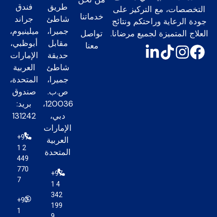
طريق
فندق
التخصصات، مع التركيز على
خدماتنا
شاطئ
جراند
جودة الرعاية وراحتكم ونتائج
جميرا،
ميلينيوم،
العلاج المتميزة لجميع مرضانا.
تواصل
مقابل
أبوظبي،
معنا
حديقة
الإمارات
شاطئ
العربية
جميرا،
المتحدة،
ص.ب.
صندوق
120036،
بريد:
دبي،
131242
الإمارات
+97
العربية
1 2
المتحدة
449
770
+97
7
1 4
342
+97
199
1
9