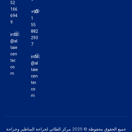
52
166
+97
694
1
9
55
882
info
293
@al
7
taie
cen
info
ter.
@al
co
taie
m
cen
ter.
co
m
جميع الحقوق محفوظة © 2025 مركز الطائي لجراحة المناظير وجراحة