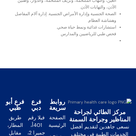
العين، والتهاب الملتحمة، ونزيف الملتحمة، والدوار، وطنين
الأذن، والتهابات الأذن.
الصحة الجنسية وإدارة الأمراض الجنسية. إدارة آلام المفاصل
وهشاشة العظام.
استشارات غذائية ونمط حياة صحي.
فحص طبي للرياضيين والمدارس
روابط
فرع
فرع أبو
سريعة
دبي
ظبي
مركز الطائي لجراحة
الصفحة
فيلا رقم
طريق
المناظير وجراحة السمنة
الرئيسية
401أ،
المطار،
نسعى جاهدين لتقديم أفضل
جميرا 2،
مقابل
الخدمات الطبية في مختلف
من نحن