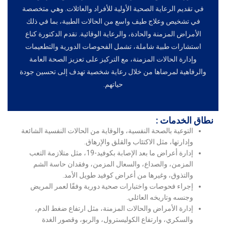
في تقديم الرعاية الصحية الأولية للأفراد والعائلات. وهي متخصصة
في تشخيص وعلاج طيف واسع من الحالات الطبية، بما في ذلك
الأمراض المزمنة والحادة، والرعاية الوقائية. تقدم الدكتورة كناع
استشارات طبية شاملة، تشمل الفحوصات الدورية والتطعيمات
وإدارة الحالات المزمنة، مع التركيز على تعزيز الصحة العامة
والرفاهية لمرضاها من خلال رعاية شخصية تهدف إلى تحسين جودة
حياتهم.
نطاق الخدمات :
التوعية بالصحة النفسية، والوقاية من الحالات النفسية الشائعة
وإدارتها، مثل الاكتئاب والقلق والإرهاق.
إدارة أعراض ما بعد الإصابة بكوفيد-19، مثل متلازمة التعب
المزمن، والصداع، والسعال المزمن، وفقدان حاسة الشم
والتذوق، وغيرها من أعراض كوفيد طويل الأمد.
إجراء فحوصات واختبارات صحية دورية وفقًا لعمر المريض
وجنسه وتاريخه العائلي.
إدارة الأمراض والحالات المزمنة، مثل ارتفاع ضغط الدم،
والسكري، وارتفاع الكوليسترول، والربو، وقصور الغدة