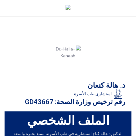
د. هالة كنعان
استشاري طب الأسرة
رقم ترخيص وزارة الصحة: ​​GD43667
الملف الشخصي
الدكتورة هالة كناع استشارية في طب الأسرة، تتمتع بخبرة واسعة