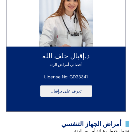
د.إقبال خلف الله
أخصائي أمراض الرئة
License No: GD23341
تعرف على د.إقبال
أمراض الجهاز التنفسي
تشمل خدمات عيادة أمراض الرئة: