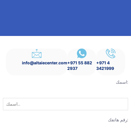
info@altaiecenter.com
+971 55 882
+971 4
2937
3421999
اسمك:
رقم هاتفك: