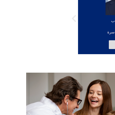
اب
سرة