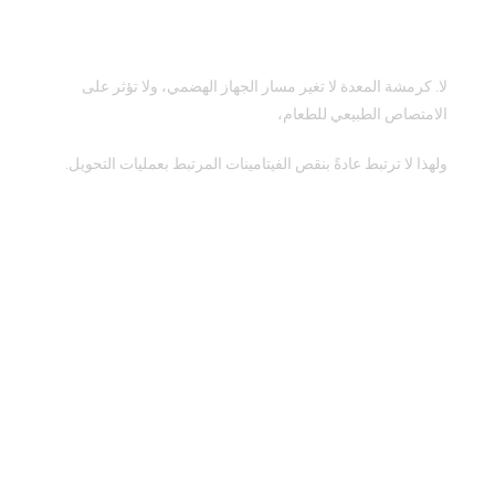
هل تؤثر كرمشة المعدة على الامتصاص
أو الفيتامينات؟
لا. كرمشة المعدة لا تغير مسار الجهاز الهضمي، ولا تؤثر على
الامتصاص الطبيعي للطعام،
ولهذا لا ترتبط عادةً بنقص الفيتامينات المرتبط بعمليات التحويل.
الأسئلة الشائعة
هل نتائج كرمشة المعدة دائمة؟
هل يمكن فك كرمشة المعدة أو تعديلها لاحقًا؟