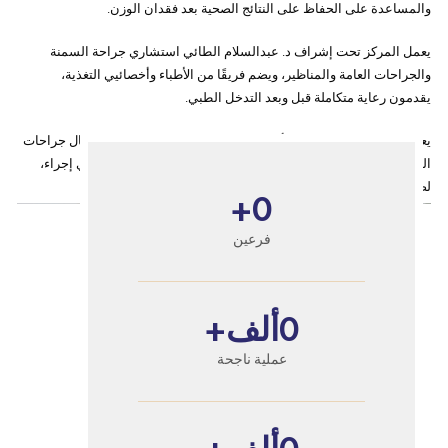
والمساعدة على الحفاظ على النتائج الصحية بعد فقدان الوزن.
يعمل المركز تحت إشراف د. عبدالسلام الطائي استشاري جراحة السمنة
والجراحات العامة والمناظير، ويضم فريقًا من الأطباء وأخصائيي التغذية،
يقدمون رعاية متكاملة قبل وبعد التدخل الطبي.
يعتمد المركز على استخدام أحدث التقنيات الطبية المعتمدة في مجال جراحات
السمنة، مع الالتزام بتقييم الحالة الصحية بشكل شامل قبل اختيار أي إجراء،
لضمان أعلى مستويات الأمان وجودة الرعاي
+
0
فرعين
0
ألف+
عملية ناجحة