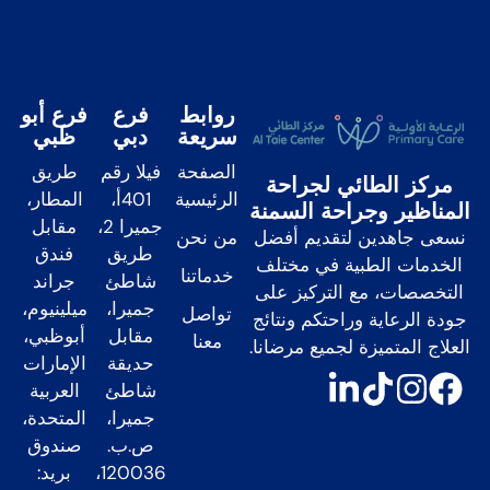
روابط
فرع
فرع أبو
سريعة
دبي
ظبي
الصفحة
فيلا رقم
طريق
مركز الطائي لجراحة
الرئيسية
401أ،
المطار،
المناظير وجراحة السمنة
جميرا 2،
مقابل
من نحن
نسعى جاهدين لتقديم أفضل
طريق
فندق
الخدمات الطبية في مختلف
خدماتنا
شاطئ
جراند
التخصصات، مع التركيز على
جميرا،
ميلينيوم،
تواصل
جودة الرعاية وراحتكم ونتائج
مقابل
أبوظبي،
معنا
العلاج المتميزة لجميع مرضانا.
حديقة
الإمارات
شاطئ
العربية
جميرا،
المتحدة،
ص.ب.
صندوق
120036،
بريد: