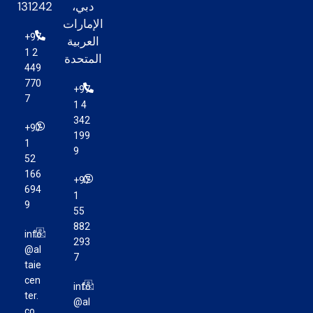
دبي،
131242
الإمارات
+97
العربية
1 2
المتحدة
449
770
+97
7
1 4
342
+97
199
1
9
52
166
+97
694
1
9
55
882
info
293
@al
7
taie
cen
info
ter.
@al
co