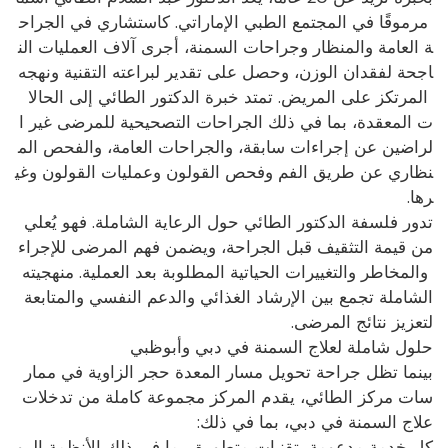
مرموقًا في المجتمع الطبي الإماراتي. كاستشاري في الجراح
ة العامة والمنظار وجراحات السمنة، أجرى آلاف العمليات الن
اجحة لفقدان الوزن، وحصل على تقدير لبراعته التقنية ونهجه
المرتكز على المريض. تمتد خبرة الدكتور الطائي إلى الحالا
ت المعقدة، بما في ذلك الجراحات التصحيحية للمرضى غير ا
لراضين عن إجراءات سابقة، والجراحات العامة، والفحص الم
نظاري عن طريق الفم وفحص القولون وعمليات القولون وغي
رها.
تدور فلسفة الدكتور الطائي حول الرعاية الشاملة. فهو يُعلي
من قيمة التثقيف قبل الجراحة، ويضمن فهم المرضى للإجراء
والمخاطر والتغييرات الحياتية المطلوبة بعد العملية. منهجيته
الشاملة تجمع بين الإرشاد الغذائي والدعم النفسي والمتابعة
لتعزيز نتائج المرضى.
حلول شاملة لعلاج السمنة في دبي وأبوظبي
بينما تظل جراحة تحويل مسار المعدة حجر الزاوية في ممار
سات مركز الطائي، يقدم المركز مجموعة كاملة من تدخلات
علاج السمنة في دبي، بما في ذلك:
كل خدمة مدعومة بتقنيات متطورة، بما في ذلك الأنظمة الرو