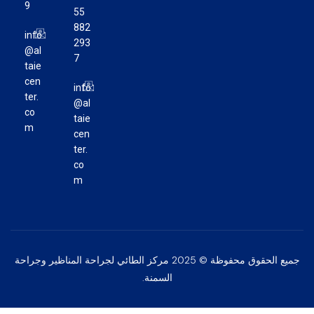
9
55
882
info
293
@al
7
taie
cen
info
ter.
@al
co
taie
m
cen
ter.
co
m
جميع الحقوق محفوظة © 2025 مركز الطائي لجراحة المناظير وجراحة
السمنة.