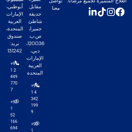
العلاج المتميزة لجميع مرضانا.
تواصل
مقابل
أبوظبي،
معنا
حديقة
الإمارات
شاطئ
العربية
جميرا،
المتحدة،
ص.ب.
صندوق
120036،
بريد:
دبي،
131242
الإمارات
+97
العربية
1 2
المتحدة
449
770
+97
7
1 4
342
+97
199
1
9
52
166
+97
694
1