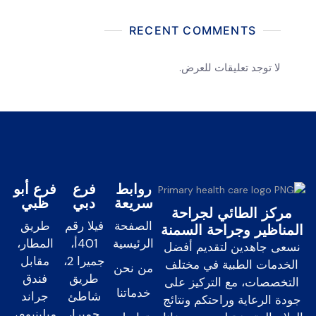
RECENT COMMENTS
لا توجد تعليقات للعرض.
روابط
فرع
فرع أبو
سريعة
دبي
ظبي
مركز الطائي لجراحة
الصفحة
فيلا رقم
طريق
المناظير وجراحة السمنة
الرئيسية
401أ،
المطار،
نسعى جاهدين لتقديم أفضل
جميرا 2،
مقابل
الخدمات الطبية في مختلف
من نحن
طريق
فندق
التخصصات، مع التركيز على
خدماتنا
شاطئ
جراند
جودة الرعاية وراحتكم ونتائج
جميرا،
ميلينيوم،