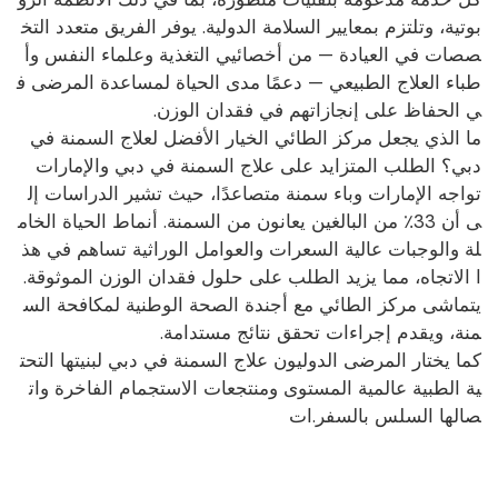
بوتية، وتلتزم بمعايير السلامة الدولية. يوفر الفريق متعدد التخ
صصات في العيادة — من أخصائيي التغذية وعلماء النفس وأ
طباء العلاج الطبيعي — دعمًا مدى الحياة لمساعدة المرضى ف
ي الحفاظ على إنجازاتهم في فقدان الوزن.
ما الذي يجعل مركز الطائي الخيار الأفضل لعلاج السمنة في
دبي؟ الطلب المتزايد على علاج السمنة في دبي والإمارات
تواجه الإمارات وباء سمنة متصاعدًا، حيث تشير الدراسات إل
ى أن 33٪ من البالغين يعانون من السمنة. أنماط الحياة الخام
لة والوجبات عالية السعرات والعوامل الوراثية تساهم في هذ
ا الاتجاه، مما يزيد الطلب على حلول فقدان الوزن الموثوقة.
يتماشى مركز الطائي مع أجندة الصحة الوطنية لمكافحة الس
منة، ويقدم إجراءات تحقق نتائج مستدامة.
كما يختار المرضى الدوليون علاج السمنة في دبي لبنيتها التحت
ية الطبية عالمية المستوى ومنتجعات الاستجمام الفاخرة وات
صالها السلس بالسفر.ات