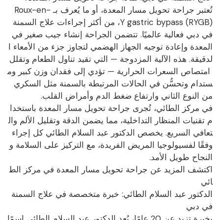
تُعتبر جراحة تحويل مسار المعدة، أو ما يُعرف بـ Roux-en-
Y gastric bypass (RYGB)، من أكثر إجراءات علاج السمنة
في دبي فعالية عالميًا. تتضمن الجراحة إنشاء جيب صغير في
المعدة وإعادة توجيه الجهاز الهضمي لتجاوز جزء من الأمعاء ا
لدقيقة. هذه الآلية المزدوجة — التي تقيد تناول الطعام وتقلل
امتصاص السعرات الحرارية — تؤدي إلى فقدان وزن كبير وم
ستدام وتحسُّن في الحالات المرتبطة بالسمنة مثل السكري
من النوع الثاني وارتفاع ضغط الدم وأمراض القلب.
في مركز الطائي، تُجرى جراحة تحويل مسار المعدة باستخدا
م تقنيات المنظار التداخلية، مما يضمن الدقة وتقليل الألم وال
تعافي السريع. يخصص الدكتور عبد السلام الطائي كل إجراء
وفقًا لفسيولوجيا المريض الفريدة، مع التركيز على السلامة و
النجاح طويل الأمد.
اكتشف المزيد عن جراحة تحويل مسار المعدة في مركز الط
ائي
الدكتور عبد السلام الطائي: خبرة متخصصة في علاج السمنة
في دبي
بخبرة تزيد عن 20 عامًا، يُعد الدكتور عبد السلام الطائي اسمًا